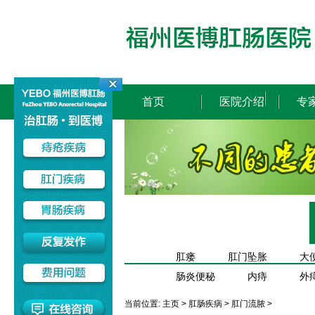
首页
医院介绍
专
肛瘘
肛门坠胀
大
肠炎便秘
内痔
外
当前位置:
主页
>
肛肠疾病
>
肛门流脓
>