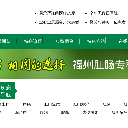
秉承严谨的医疗态度
全年无假日医院
全心全意服务广大患者
微笑对待每一位患者
家团队
特色诊疗
典型病例
特色方法
在线
疾病
导航
便出血
痔疮
肛门流脓
肛门潮湿
肛裂
肛
痔
混合痔
腹泻
腹胀
大便困难
肛周脓肿