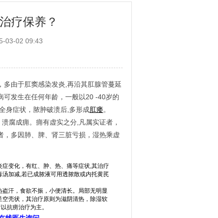
治疗保养？
03-02 09:43
，多由于肛窦感染发炎,再沿其肛腺管蔓延
发生在任何年龄，一般以20 -40岁的
全身症状，脓肿破溃后,多形成
肛瘘
。
溃腐成痈。痈有虚实之分,凡属实证者，
者，多因肺、脾、肾三脏亏损，湿热乘虚
症变化，有红、肿、热、痛等症状,其治疗
毒汤加减,若已成脓液可用透脓散或内托黄芪
盗汗，食欲不振，小便清长。局部无明显
呈空壳状，其治疗原则为滋阴清热，除湿软
疗以抗痨治疗为主。