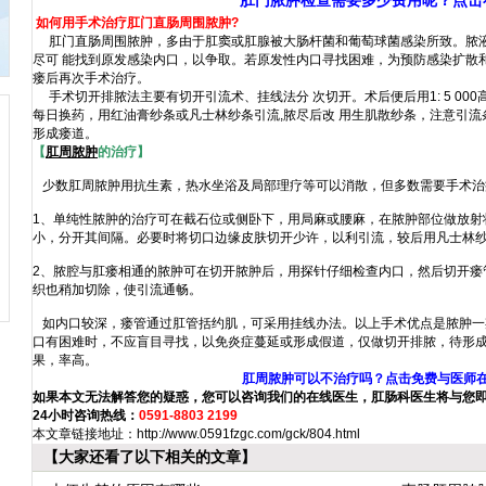
肛门脓肿检查需要多少费用呢？点击
如何用手术治疗肛门直肠周围脓肿?
肛门直肠周围脓肿，多由于肛窦或肛腺被大肠杆菌和葡萄球菌感染所致。脓液
尽可 能找到原发感染内口，以争取。若原发性内口寻找困难，为预防感染扩散
瘘后再次手术治疗。
手术切开排脓法主要有切开引流术、挂线法分 次切开。术后便后用1: 5 00
每日换药，用红油膏纱条或凡士林纱条引流,脓尽后改 用生肌散纱条，注意引
形成瘘道。
【
肛周脓肿
的治疗】
少数肛周脓肿用抗生素，热水坐浴及局部理疗等可以消散，但多数需要手术治
1、单纯性脓肿的治疗可在截石位或侧卧下，用局麻或腰麻，在脓肿部位做放射
小，分开其间隔。必要时将切口边缘皮肤切开少许，以利引流，较后用凡士林
2、脓腔与肛瘘相通的脓肿可在切开脓肿后，用探针仔细检查内口，然后切开瘘
织也稍加切除，使引流通畅。
如内口较深，瘘管通过肛管括约肌，可采用挂线办法。以上手术优点是脓肿一
口有困难时，不应盲目寻找，以免炎症蔓延或形成假道，仅做切开排脓，待形
果，率高。
肛周脓肿可以不治疗吗？点击免费与医师
如果本文无法解答您的疑惑，您可以咨询我们的在线医生，肛肠科医生将与您
24小时咨询热线：
0591-8803 2199
本文章链接地址：
http://www.0591fzgc.com/gck/804.html
【大家还看了以下相关的文章】