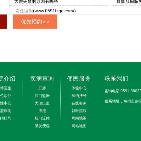
大便失禁的原因有哪些
直肠肛周脓
责任编辑
(www.0591fzgc.com/)
联系我们
院介绍
疾病查询
便民服务
博医生
肛瘘
体验中心
咨询电话:0591-88032
色诊疗
肛门坠胀
预约挂号
联系地址：福州市则徐大道3
性中心
大便出血
在线咨询
型病例
痔疮
就医流程
约挂号
肛门流脓
网站地图
肠炎便秘
网站地图