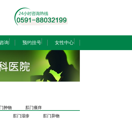
咨询
预约挂号
女性中心
门肿物
肛门瘙痒
肛门湿疹
肛门异物