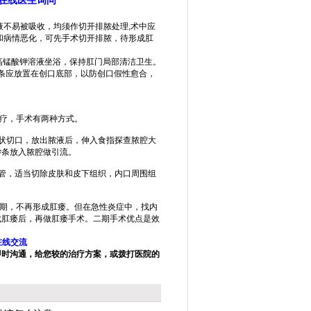
在线医生询问
不易被吸收，均须作切开排脓处理,术中应
和病情恶化，可先手术切开排脓，待形成肛
0高锰酸钾溶液坐浴，保持肛门局部清洁卫生。
流条应放置在创口底部，以防创口假性愈合，
疗，手术有两种方式。
状切口，放出脓液后，伸入食指探查脓腔大
纱条放入脓腔做引流。
管，适当切除皮肤和皮下组织，内口周围组
期，不再形成肛瘘。但在急性炎症中，找内
成肛瘘后，再做肛瘘手术。二期手术优点是效
在线交流
即时沟通，给您较的治疗方案，或拨打医院的