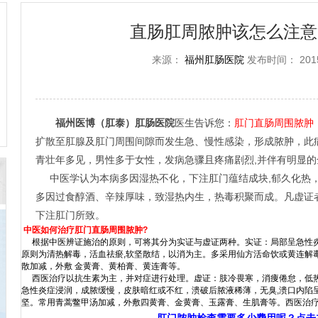
直肠肛周脓肿该怎么注意
来源：
福州肛肠医院
发布时间： 2015-
福州医博（肛泰）肛肠医院
医生告诉您：
肛门直肠周围脓肿
扩散至肛腺及肛门周围间隙而发生急、慢性感染，形成脓肿，此病可
青壮年多见，男性多于女性，发病急骤且疼痛剧烈,并伴有明显的
中医学认为本病多因湿热不化，下注肛门蕴结成块,郁久化热，
多因过食醇酒、辛辣厚味，致湿热内生，热毒积聚而成。凡虚证
下注肛门所致。
中医如何治疗肛门直肠周围脓肿?
根据中医辨证施治的原则，可将其分为实证与虚证两种。实证：局部呈急性炎
原则为清热解毒，活血祛瘀,软坚散结，以消为主。多采用仙方活命饮或黄连解
散加减，外敷 金黄膏、黄柏膏、黄连膏等。
西医治疗以抗生素为主，并对症进行处理。虚证：肢冷畏寒，消痩倦怠，低热
急性炎症浸润，成脓缓慢，皮肤暗红或不红，溃破后脓液稀薄，无臭,溃口内陷
坚。常用青蒿鳖甲汤加减，外敷四黄膏、金黄膏、玉露膏、生肌膏等。西医治