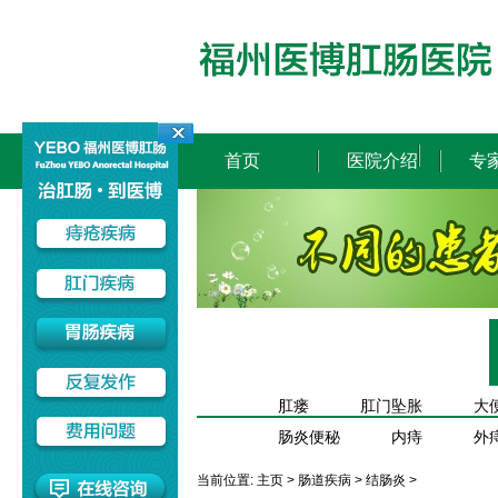
首页
医院介绍
专
肛瘘
肛门坠胀
大
肠炎便秘
内痔
外
当前位置:
主页
>
肠道疾病
>
结肠炎
>