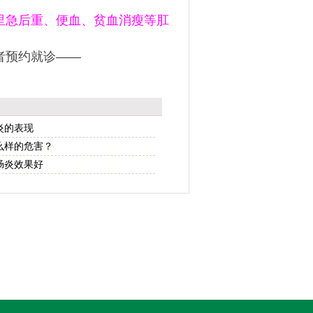
里急后重、便血、贫血消瘦等肛
者预约就诊——
炎的表现
么样的危害？
肠炎效果好