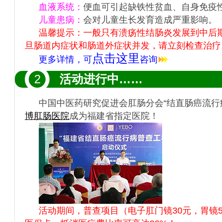
血液系统：
便血可引起缺铁性贫血、自身免疫
儿童患病：
会对儿童生长发育造成严重影响。
温馨提示：一般只有溃疡性结肠炎发展到中后
旦肠道内症状和肠道外症状并发，请立刻检查治疗
点击这里
更多详情，可
咨询
2
活动进行中……
中国中医药研究促进会肛肠分会“结直肠癌流行
博肛肠医院
成为福建省指定医院！
活动期间，普查项目（电子肛门镜30元，胃镜5