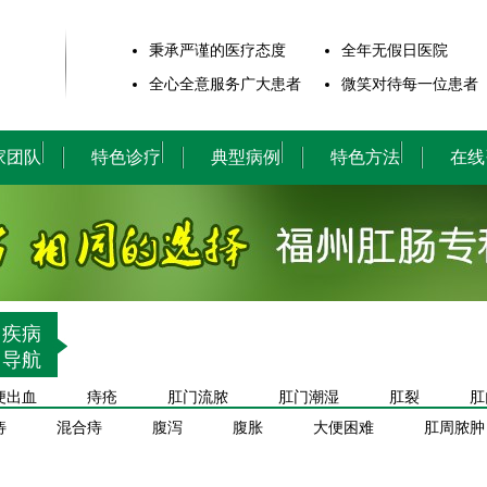
秉承严谨的医疗态度
全年无假日医院
全心全意服务广大患者
微笑对待每一位患者
家团队
特色诊疗
典型病例
特色方法
在线
疾病
导航
便出血
痔疮
肛门流脓
肛门潮湿
肛裂
肛
痔
混合痔
腹泻
腹胀
大便困难
肛周脓肿