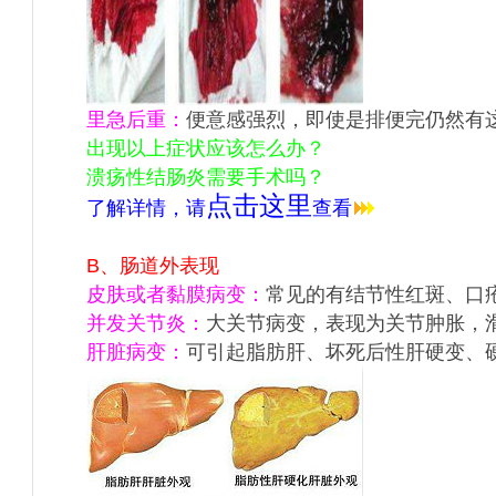
里急后重：
便意感强烈，即使是排便完仍然有
出现以上症状应该怎么办？
溃疡性结肠炎需要手术吗？
点击这里
了解详情，请
查看
B、肠道外表现
皮肤或者黏膜病变：
常见的有结节性红斑、口
并发关节炎：
大关节病变，表现为关节肿胀，
肝脏病变：
可引起脂肪肝、坏死后性肝硬变、