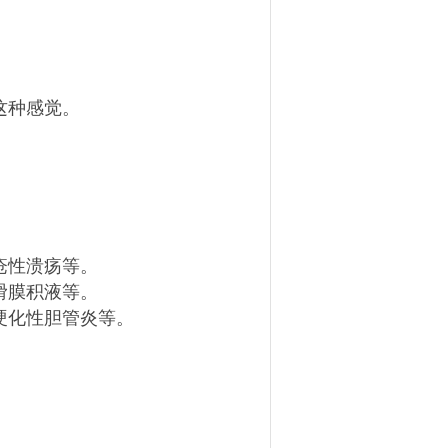
这种感觉。
疮性溃疡等。
滑膜积液等。
硬化性胆管炎等。