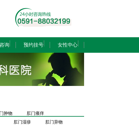
咨询
预约挂号
女性中心
门肿物
肛门瘙痒
肛门湿疹
肛门异物