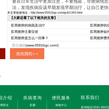
要在日常生活中更加注意，不要拖延，导致病情恶
法，发现疾病应该早期发现早期治疗，让自己更快
本文章链接地址：
http://www.0591fzgc.com/gck/1393.html
【大家还看了以下相关的文章】
肛周脓肿的病因及治疗
肛周脓肿的
肛周脓肿主要症状
肛周脓肿如
肛周脓肿是怎么一回事？
肛周脓肿费
责任编辑
(www.0591fzgc.com/)
好
联系我们
院介绍
疾病查询
便民服务
博医生
肛瘘
体验中心
咨询电话:0591-88032