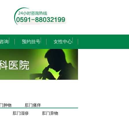
咨询
预约挂号
女性中心
门肿物
肛门瘙痒
肛门湿疹
肛门异物