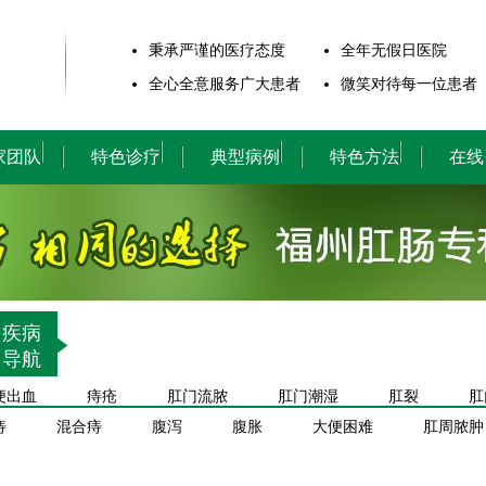
秉承严谨的医疗态度
全年无假日医院
全心全意服务广大患者
微笑对待每一位患者
家团队
特色诊疗
典型病例
特色方法
在线
疾病
导航
便出血
痔疮
肛门流脓
肛门潮湿
肛裂
肛
痔
混合痔
腹泻
腹胀
大便困难
肛周脓肿