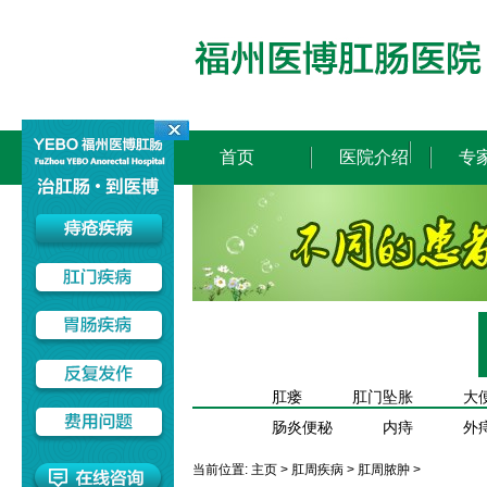
首页
医院介绍
专
肛瘘
肛门坠胀
大
肠炎便秘
内痔
外
当前位置:
主页
>
肛周疾病
>
肛周脓肿
>